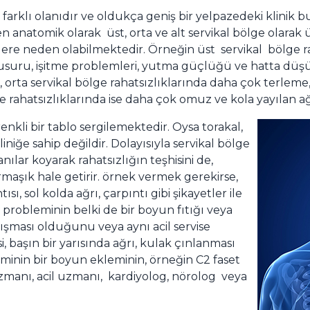
n farklı olanıdır ve oldukça geniş bir yelpazedeki klini
anatomik olarak üst, orta ve alt servikal bölge olarak ü
tlere neden olabilmektedir. Örneğin üst servikal bölge ra
kusuru, işitme problemleri, yutma güçlüğü ve hatta düş
 orta servikal bölge rahatsızlıklarında daha çok terleme, ç
e rahatsızlıklarında ise daha çok omuz ve kola yayılan ağ
enkli bir tablo sergilemektedir. Oysa torakal,
iğe sahip değildir. Dolayısıyla servikal bölge
ılar koyarak rahatsızlığın teşhisini de,
maşık hale getirir. örnek vermek gerekirse,
sı, sol kolda ağrı, çarpıntı gibi şikayetler ile
ıl probleminin belki de bir boyun fıtığı veya
kışması olduğunu veya aynı acil servise
, başın bir yarısında ağrı, kulak çınlanması
eminin bir boyun ekleminin, örneğin C2 faset
uzmanı, acil uzmanı, kardiyolog, nörolog veya