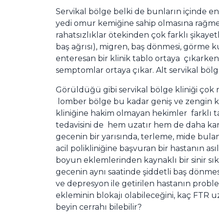
Servikal bölge belki de bunların içinde e
yedi omur kemiğine sahip olmasına rağmen 
rahatsızlıklar ötekinden çok farklı şikaye
baş ağrısı), migren, baş dönmesi, görme 
enteresan bir klinik tablo ortaya çıkarken,
semptomlar ortaya çıkar. Alt servikal bölg
Görüldüğü gibi servikal bölge kliniği çok r
lomber bölge bu kadar geniş ve zengin klin
kliniğine hakim olmayan hekimler farklı tan
tedavisini de hem uzatır hem de daha kar
gecenin bir yarısında, terleme, mide bulantı
acil polikliniğine başvuran bir hastanın as
boyun eklemlerinden kaynaklı bir sinir sı
gecenin aynı saatinde şiddetli baş dönmesi
ve depresyon ile getirilen hastanın probl
ekleminin blokajı olabileceğini, kaç FTR 
beyin cerrahı bilebilir?