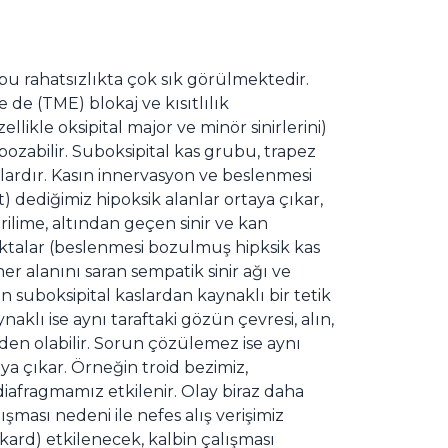
 bu rahatsızlıkta çok sık görülmektedir.
de (TME) blokaj ve kısıtlılık
llikle oksipital major ve minör sinirlerini)
bozabilir. Suboksipital kas grubu, trapez
lardır. Kasın innervasyon ve beslenmesi
 dediğimiz hipoksik alanlar ortaya çıkar,
rilime, altından geçen sinir ve kan
ktalar (beslenmesi bozulmuş hipksik kas
her alanını saran sempatik sinir ağı ve
 suboksipital kaslardan kaynaklı bir tetik
klı ise aynı taraftaki gözün çevresi, alın,
den olabilir. Sorun çözülemez ise aynı
aya çıkar. Örneğin troid bezimiz,
diafragmamız etkilenir. Olay biraz daha
ışması nedeni ile nefes alış verişimiz
ikard) etkilenecek, kalbin çalışması