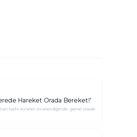
'Nerede Hareket Orada Bereket!'
 tarihi evreleri incelendiğinde, genel olarak