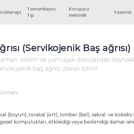
Tamamlayıcı
Koruyucu
öralterapi
Yazarlar
Tıp
Hekimlik
ısı (Servikojenik Baş ağrısı)
igaman, eklem ve yumuşak dokulardan kaynakl
ervikojenik baş ağrısı olarak bilinir.
n Uzmanı
kal (boyun), torakal (sırt), lomber (bel), sakral ve koks
sel komşulukları, etkilediği veya beslendiği damar-sinir 