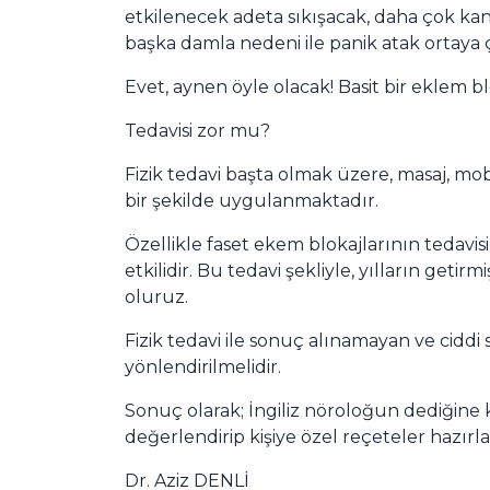
etkilenecek adeta sıkışacak, daha çok kan
başka damla nedeni ile panik atak ortaya ç
Evet, aynen öyle olacak! Basit bir eklem bl
Tedavisi zor mu?
Fizik tedavi başta olmak üzere, masaj, mob
bir şekilde uygulanmaktadır.
Özellikle faset ekem blokajlarının tedavis
etkilidir. Bu tedavi şekliyle, yılların ge
oluruz.
Fizik tedavi ile sonuç alınamayan ve ciddi 
yönlendirilmelidir.
Sonuç olarak; İngiliz nöroloğun dediğine k
değerlendirip kişiye özel reçeteler hazır
Dr. Aziz DENLİ