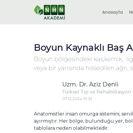
Anasayfa
N
Boyun Kaynaklı Baş Ağr
Boyun bölgesindeki kas,kemik, l
veya bir yarısında hissedilen ağrı, s
Uzm. Dr. Aziz Denli
Fiziksel Tıp ve Rehabilitasyo
07.12.2024 19:32
Anatomistler insan omurga sistemini, servi
ayırmıştır. Her bölge, bulunduğu yer, bölge
tablolara neden olabilmektedir.