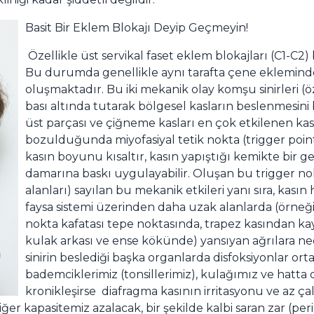
Basit Bir Eklem Blokajı Deyip Geçmeyin!
Özellikle üst servikal faset eklem blokajları (C1-C2)
Bu durumda genellikle aynı tarafta çene ekleminde 
oluşmaktadır. Bu iki mekanik olay komşu sinirleri (öze
bası altında tutarak bölgesel kasların beslenmesini 
üst parçası ve çiğneme kasları en çok etkilenen kas
bozulduğunda miyofasiyal tetik nokta (trigger point)
kasın boyunu kısaltır, kasın yapıştığı kemikte bir ge
damarına baskı uygulayabilir. Oluşan bu trigger no
alanları) sayılan bu mekanik etkileri yanı sıra, kasın 
faysa sistemi üzerinden daha uzak alanlarda (örneğin
nokta kafatası tepe noktasında, trapez kasından kayna
kulak arkası ve ense kökünde) yansıyan ağrılara ne
sinirin beslediği başka organlarda disfoksiyonlar ort
bademciklerimiz (tonsillerimiz), kulağımız ve hatta 
kronikleşirse diafragma kasının irritasyonu ve az çal
ğer kapasitemiz azalacak, bir şekilde kalbi saran zar (per