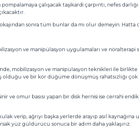
 pompalamaya çalışacak taşikardi çarpıntı, nefes darlığ
ıkacaktır.
okajından sonra tüm bunlar da mı olur demeyin. Hatta daha
ilizasyon ve manipülasyon uygulamaları ve nöralterapi se
inde, mobilizasyon ve manipülasyon teknikleri ile birlik
tirmiş olduğu ve bir kör düğüme dönüşmüş rahatsızlığı çok 
sinir ve omur basısı yapan bir disk hernisi ise cerrahi end
ulak verip, ağrıyı başka yerlerde arayıp asıl kaynağına ul
larsak yüz güldürücü sonuca bir adım daha yaklaşırız.