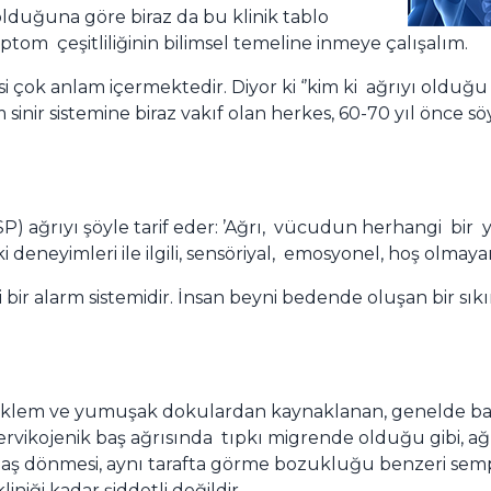
 olduğuna göre biraz da bu klinik tablo
om çeşitliliğinin bilimsel temeline inmeye çalışalım.
 çok anlam içermektedir. Diyor ki ‘’kim ki ağrıyı olduğu y
sinir sistemine biraz vakıf olan herkes, 60-70 yıl önce 
SP) ağrıyı şöyle tarif eder: ’Ağrı, vücudun herhangi bir
 deneyimleri ile ilgili, sensöriyal, emosyonel, hoş olmay
 bir alarm sistemidir. İnsan beyni bedende oluşan bir sıkı
eklem ve yumuşak dokulardan kaynaklanan, genelde başın
 Servikojenik baş ağrısında tıpkı migrende olduğu gibi, ağrı
k), baş dönmesi, aynı tarafta görme bozukluğu benzeri sem
iniği kadar şiddetli değildir.