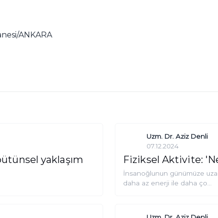
tanesi/ANKARA
Uzm. Dr. Aziz Denli
07.12.2024
bütünsel yaklaşım
Fiziksel Aktivite: 
İnsanoğlunun günümüze uzanan
daha az enerji ile daha ço...
Uzm. Dr. Aziz Denli