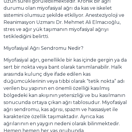
uzun süreli görülebilmektedir. Kronik bir ağrı
durumu olan miyofasiyal ağrı da kas ve iskelet
sistemini olumsuz şekilde etkiliyor. Anesteziyoloji ve
Reanimasyon Uzmanı Dr. Mehmet Ali Elmacıoğlu,
stres ve ağır yük taşımanın miyofasiyal ağrıyı
tetiklediğini belirtti.
Miyofasiyal Ağrı Sendromu Nedir?
Miyofasiyal ağrı, genellikle bir kas içinde gergin ya da
sert bir nokta veya bant olarak tanımlanabilir. Halk
arasında kulunç diye ifade edilen kas
düğümcüklerinin veya tıbbi olarak “tetik nokta” adı
verilen bu yapının en önemli özelliği kasılmış
bölgedeki kan akışının yetersizliği ve bu kasılmanın
sonucunda ortaya çıkan ağrı tablosudur. Miyofasiyal
ağrı sendromu, kas ağrısı, spazm ve hassasiyet ile
karakterize özellik taşımaktadır. Ayrıca kas
ağrılarının en yaygın nedeni olarak bilinmektedir.
Hemen hemen her yaş grubunda