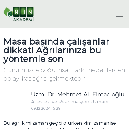
Masa başında çalışanlar
dikkat! Ağrılarınıza bu
yöntemle son
Günümüzde çoğu insan farklı nedenlerden
dolayı kas ağrısı çekmektedir.
Uzm. Dr. Mehmet Ali Elmacıoğlu
Anestezi ve Reanimasyon Uzmanı
09.12.2024 15:28
Bu ağrı kimi zaman geçici olurken kimi zaman ise